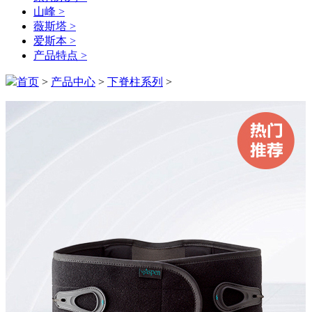
山峰 >
薇斯塔 >
爱斯本 >
产品特点 >
首页
>
产品中心
>
下脊柱系列
>